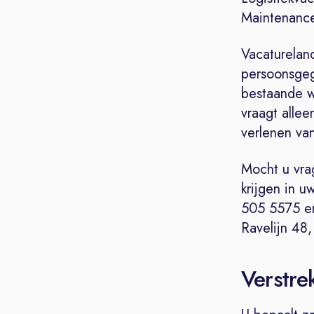
Maintenance
Vacaturelan
persoonsgeg
bestaande w
vraagt allee
verlenen va
Mocht u vra
krijgen in 
505 5575 en
Ravelijn 48
Verstre