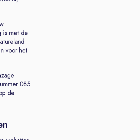
uw
 is met de
atureland
jn voor het
inzage
nnummer 085
 op de
en