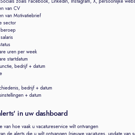
 Socials zoals Facebook, Linkedin, Instagram, X, persoonlijke webs
en van CV
n van Motivatiebrief
 sector
 beroep
salaris
status
are uren per week
re startdatum
unctie, bedrijf + datum
ie
hiedenis, bedrijf + datum
instellingen + datum
alerts' in uw dashboard
e van hoe vaak u vacatureservice wilt ontvangen
van de alerts die u wilt ontvangen (nieuwe vacatures, update van sol