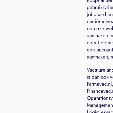
Koophandel 
gebruiksvrie
jobboard en 
carrièreniv
op onze web
aanmaken om
direct de n
een account
aanmaken, so
Vacaturelan
is dan ook 
Farmavac.nl,
Financevac.
Operationsva
Managementv
Logistiekvac.