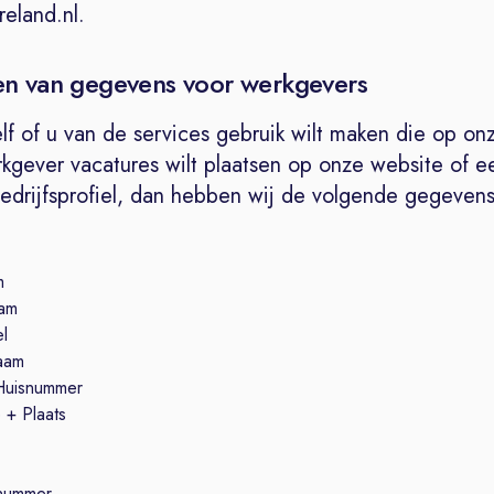
eland.nl.
en van gegevens voor werkgevers
lf of u van de services gebruik wilt maken die op on
rkgever vacatures wilt plaatsen op onze website of e
bedrijfsprofiel, dan hebben wij de volgende gegevens
m
am
el
naam
 Huisnummer
 + Plaats
nummer