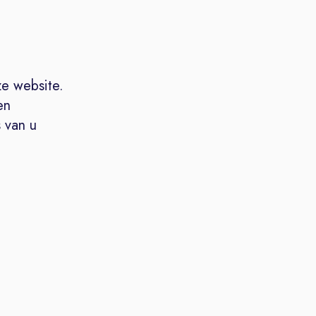
ze website.
en
 van u