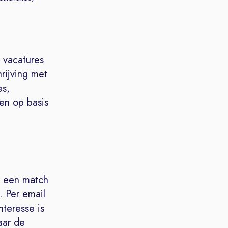
 vacatures
hrijving met
es,
gen op basis
r een match
 Per email
nteresse is
aar de