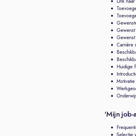
Link naar
Toevoeg
Toevoege
Gewenste
Gewenst
Gewenst 
Carrière 
Beschikb
Beschikba
Huidige f
Introduct
Motivatie
Werkgesc
Onderwijs
'Mijn job-
Frequenti
Selectie 