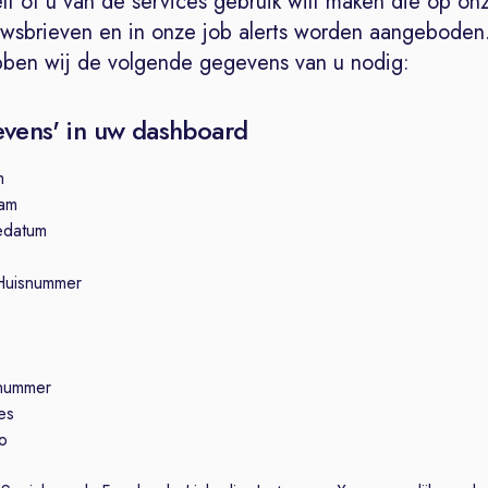
lf of u van de services gebruik wilt maken die op on
uwsbrieven en in onze job alerts worden aangeboden
bben wij de volgende gegevens van u nodig:
evens' in uw dashboard
m
am
edatum
e
 Huisnummer
nummer
es
to