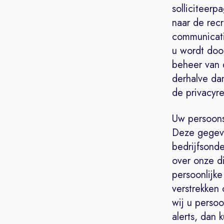
solliciteerp
naar de rec
communicatie
u wordt door
beheer van 
derhalve da
de privacyre
Uw persoons
Deze gegeve
bedrijfsond
over onze di
persoonlijk
verstrekken 
wij u persoo
alerts, dan 