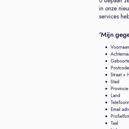
U bepaalt ze
in onze nie
services he
'Mijn geg
Voornaa
Achterna
Geboort
Postcod
Straat +
Stad
Provincie
Land
Telefoon
Email adr
Profielfo
Taal