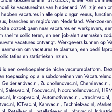
onder dossiernummer 81763557, is een van de mee
ndelijke vacaturesites van Nederland. Wij zijn een on
hebben vacatures in alle opleidingsniveaus, functien
eaus, branches en regio’s van Nederland. Werkzoeke
site opzoek gaan naar vacatures en werkgevers, ee
 snel te solliciteren, en een job-alert aanmaken zo
ieuwste vacatures ontvangt. Werkgevers kunnen op V
 aanmaken om vacatures te plaatsen, een bedrijfspro
llicitaties en statistieken inzien.
d is een overkoepelende niche vacatureplatform. Dez
van toepassing op alle subdomeinen van Vacaturelan
 Gelderlandvac.nl, Zuidhollandvac.nl, Chemievac.nl,
nl, Salesvac.nl, Foodvac.nl, Noordhollandvac.nl, HRM
c.nl, Inkoopvac.nl, Automotivevac.nl, Utrechtvac.nl,
ac.nl, ICTvac.nl, Kamvac.nl, Techniekvac.nl, Market
nl, Retailvac.nl, Installatievac.nl, Infravac.nl, Industri