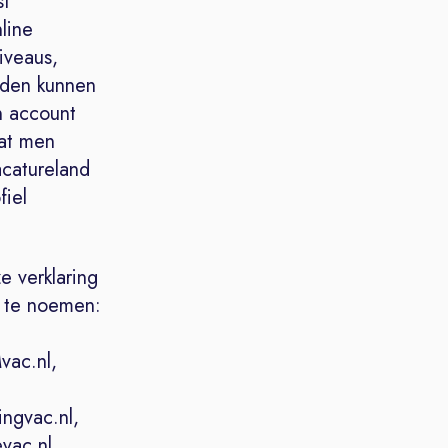
st
line
iveaus,
nden kunnen
n account
dat men
acatureland
fiel
e verklaring
d te noemen:
vac.nl,
ingvac.nl,
evac.nl,