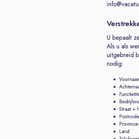
info@vacatur
Verstrekk
U bepaalt ze
Als u als we
uitgebreid 
nodig:
Voornaa
Achterna
Functietit
Bedrijfs
Straat +
Postcode
Provincie
Land
Telefoon