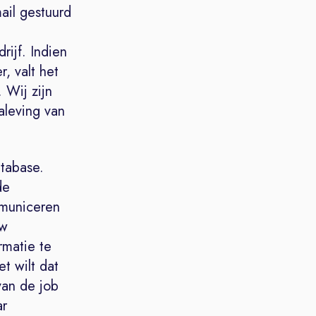
ail gestuurd
rijf. Indien
, valt het
 Wij zijn
aleving van
tabase.
de
mmuniceren
uw
rmatie te
t wilt dat
van de job
ar